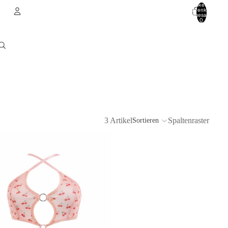
Artikel im
Warenkorb
insgesamt:
0
Konto
Andere Anmeldeoptionen
Bestellungen
Profil
3 Artikel
Spaltenraster
Sortieren