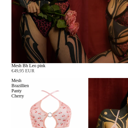
AUSVERKAUFT
Mesh Bh Leo pink
€49,95 EUR
Mesh
Brazillien
Panty
Cherry