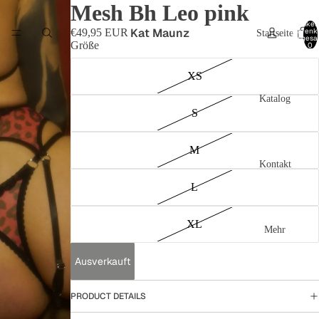
Mesh Bh Leo pink
Artikel
Kat Maunz
Warenk
€49,95 EUR
Startseite
insgesa
Größe
0
XS
Katalog
S
M
Kontakt
L
XL
Mehr
Ausverkauft
PRODUCT DETAILS